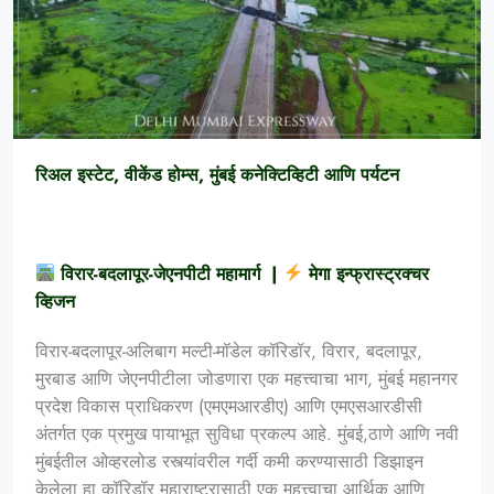
रिअल इस्टेट, वीकेंड होम्स, मुंबई कनेक्टिव्हिटी आणि पर्यटन
विरार-बदलापूर-जेएनपीटी महामार्ग |
मेगा इन्फ्रास्ट्रक्चर
व्हिजन
विरार-बदलापूर-अलिबाग मल्टी-मॉडेल कॉरिडॉर, विरार, बदलापूर,
मुरबाड आणि जेएनपीटीला जोडणारा एक महत्त्वाचा भाग, मुंबई महानगर
प्रदेश विकास प्राधिकरण (एमएमआरडीए) आणि एमएसआरडीसी
अंतर्गत एक प्रमुख पायाभूत सुविधा प्रकल्प आहे. मुंबई,ठाणे आणि नवी
मुंबईतील ओव्हरलोड रस्त्यांवरील गर्दी कमी करण्यासाठी डिझाइन
केलेला हा कॉरिडॉर महाराष्ट्रासाठी एक महत्त्वाचा आर्थिक आणि