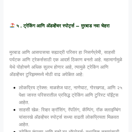
५ . ट्रेकिंग आणि अ‍ॅडव्हेंचर स्पोर्ट्स – मुरबाड नवा चेहरा
मुरबाड आणि आसपासचा सह्याद्री परिसर हा निसर्गप्रेमी, साहसी
पर्यटक आणि ट्रेकर्ससाठी एक आदर्श ठिकाण बनतो आहे. महामार्गामुळे
येथे पोहोचणे अधिक सुलभ होणार आहे, त्यामुळे ट्रेकिंग आणि
अ‍ॅडव्हेंचर टुरिझममध्ये मोठी वाढ अपेक्षित आहे:
लोकप्रिय ट्रेक्स: माळशेज घाट, नाणेघाट, गोरखगड, आणि २५
पेक्षा जास्त परिसरातील प्रसिद्ध ट्रेकिंग आणि टुरिस्ट पॉईंट्स
आहेत.
साहसी खेळ: रिव्हर क्रॉसिंग, रॅपलिंग, कॅम्पिंग, रॉक क्लाइम्बिंग
यांसारखे अ‍ॅडव्हेंचर स्पोर्ट्स सध्या वाढती लोकप्रियता मिळवत
आहेत.
ट्रेकिंग कंपन्या आणि इको-टूर ऑपरेटर्स: स्थानिक तरुणांसाठी