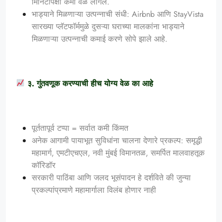
मिनिटांपेक्षा कमी वेळ लागेल.
भाड्याने मिळणाऱ्या उत्पन्नाची संधी: Airbnb आणि StayVista
सारख्या प्लॅटफॉर्ममुळे दुसऱ्या घराच्या मालकांना भाड्याने
मिळणाऱ्या उत्पन्नाची कमाई करणे सोपे झाले आहे.
३. गुंतवणूक करण्याची हीच योग्य वेळ का आहे
पूर्ततापूर्व टप्पा = सर्वात कमी किंमत
अनेक आगामी पायाभूत सुविधांना चालना देणारे प्रकल्प: समृद्धी
महामार्ग, एमटीएचएल, नवी मुंबई विमानतळ, समर्पित मालवाहतूक
कॉरिडॉर
सरकारी पाठिंबा आणि जलद भूसंपादन हे दर्शविते की जुन्या
प्रकल्पांप्रमाणे महामार्गाला विलंब होणार नाही